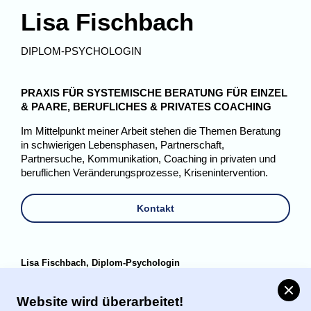
Lisa Fischbach
DIPLOM-PSYCHOLOGIN
PRAXIS FÜR SYSTEMISCHE BERATUNG FÜR EINZEL
& PAARE, BERUFLICHES & PRIVATES COACHING
Im Mittelpunkt meiner Arbeit stehen die Themen Beratung
in schwierigen Lebensphasen, Partnerschaft,
Partnersuche, Kommunikation, Coaching in privaten und
beruflichen Veränderungsprozesse, Krisenintervention.
Kontakt
Lisa Fischbach, Diplom-Psychologin
Rothenbaumchaussee 193 · 20149 Hamburg
Clos
Website wird überarbeitet!
Tel. +49 (0)171 - 698 34 32